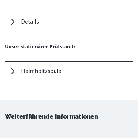
Details
Schließen
Möchten Sie zu
weitergeleitet
Unser stationärer Prüfstand:
werden?
Abbrechen
Weiter
Helmholtzspule
Weiterführende Informationen