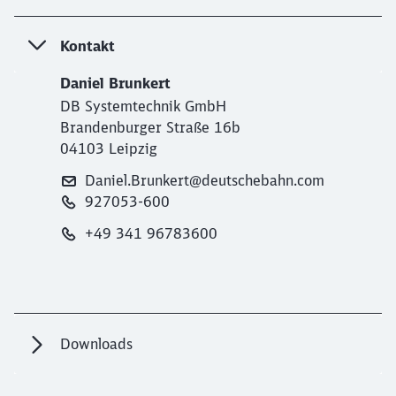
Schließen
Kontakt
Möchten Sie zu
weitergeleitet
werden?
Daniel Brunkert
DB Systemtechnik GmbH
Abbrechen
Weiter
Brandenburger Straße 16b
04103 Leipzig
Daniel.Brunkert@deutschebahn.com
927053-600
+49 341 96783600
Downloads