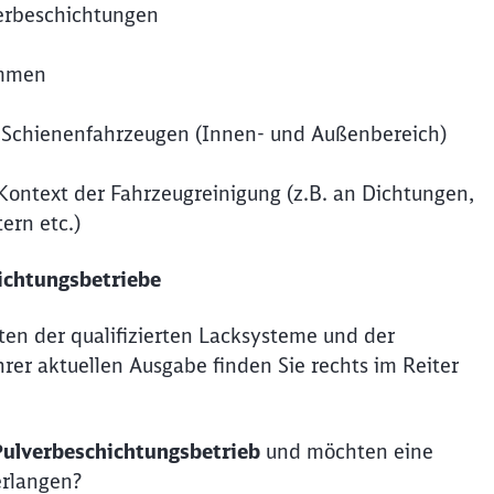
verbeschichtungen
ammen
Schl
 Schienenfahrzeugen (Innen- und Außenbereich)
Möchten Sie zu
weitergeleitet werden?
ntext der Fahrzeugreinigung (z.B. an Dichtungen,
Abbrechen
Weiter
ern etc.)
hichtungsbetriebe
ten der qualifizierten Lacksysteme und der
hrer aktuellen Ausgabe finden Sie rechts im Reiter
Pulverbeschichtungsbetrieb
und möchten eine
erlangen?