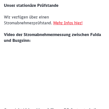
Unser stationäre Prüfstande
Wir verfügen über einen
Stromabnehmerprüfstand.
Mehr Infos hier!
Schließen
Möchten Sie zu
weitergeleitet
Video der Stromabnehmermessung zwischen Fulda
werden?
und Burgsinn:
Abbrechen
Weiter
Klicken, um das folgende Video zu überspringen